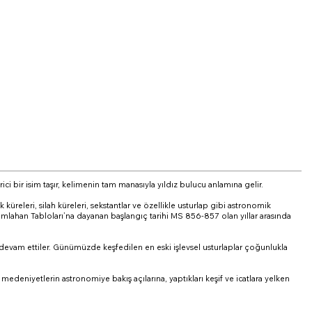
 bir isim taşır, kelimenin tam manasıyla yıldız bulucu anlamına gelir.
küreleri, silah küreleri, sekstantlar ve özellikle usturlap gibi astronomik
umlahan Tabloları’na dayanan başlangıç tarihi MS 856-857 olan yıllar arasında
evam ettiler. Günümüzde keşfedilen en eski işlevsel usturlaplar çoğunlukla
deniyetlerin astronomiye bakış açılarına, yaptıkları keşif ve icatlara yelken