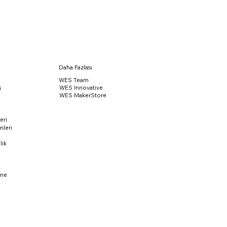
Daha Fazlası
WES Team
WES Innovative
i
WES MakerStore
eri
leri
lık
rme