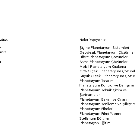
Neler Yapıyoruz
ritası
Şişme Planetaryum Sistemleri
r
emiz
Geodezik Planetaryum Çözümler
Hibrit Planetaryum Çözümleri
m
Asma Planetaryum Çözümleri
Mobil Planetaryum Kiralama
Orta Ölçekli Planetaryum Çözüml
Büyük Ölçekli Planetaryum Çözüm
Planetaryum Tasarımı
Planetaryum Kontrol ve Danışman
Planetaryum Teknik Çizim ve
Şartnameleri
Planetaryum Bakım ve Onarımı
Planetaryum Yenileme ve İyileşti
Planetaryum Filmleri
Planetaryum Filmi Yapımı
Stellarium Eğitimi
Planetaryan Eğitimi