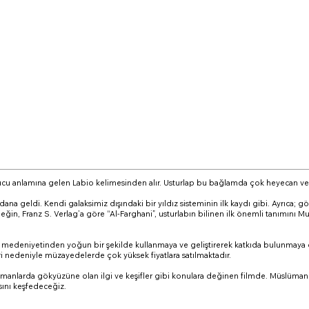
ucu anlamına gelen Labio kelimesinden alır. Usturlap bu bağlamda çok heyecan verici
 geldi. Kendi galaksimiz dışındaki bir yıldız sisteminin ilk kaydı gibi. Ayrıca; gök 
ğin, Franz S. Verlag’a göre “Al-Farghani”, usturlabın bilinen ilk önemli tanımını M
 medeniyetinden yoğun bir şekilde kullanmaya ve geliştirerek katkıda bulunmaya d
ri nedeniyle müzayedelerde çok yüksek fiyatlara satılmaktadır.
manlarda gökyüzüne olan ilgi ve keşifler gibi konulara değinen filmde. Müslüman me
asını keşfedeceğiz.