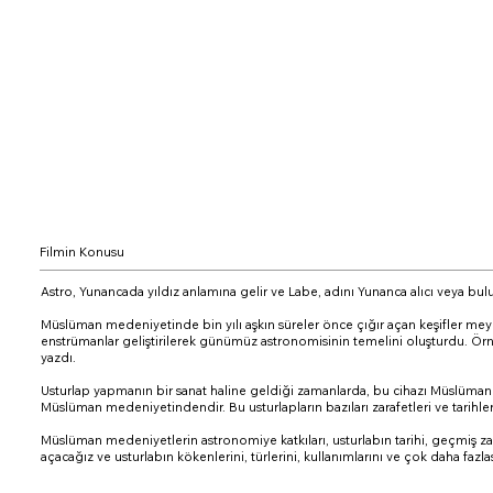
Filmin Konusu
Astro, Yunancada yıldız anlamına gelir ve Labe, adını Yunanca alıcı veya bul
Müslüman medeniyetinde bin yılı aşkın süreler önce çığır açan keşifler meydana
enstrümanlar geliştirilerek günümüz astronomisinin temelini oluşturdu. Örne
yazdı.
Usturlap yapmanın bir sanat haline geldiği zamanlarda, bu cihazı Müslüman
Müslüman medeniyetindendir. Bu usturlapların bazıları zarafetleri ve tarihle
Müslüman medeniyetlerin astronomiye katkıları, usturlabın tarihi, geçmiş za
açacağız ve usturlabın kökenlerini, türlerini, kullanımlarını ve çok daha fazl