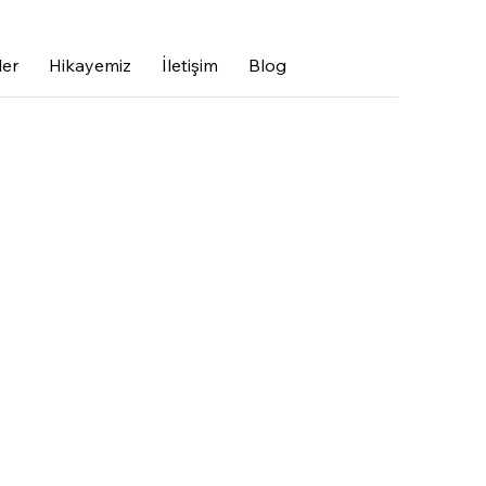
5 868 98 66
ler
Hikayemiz
İletişim
Blog