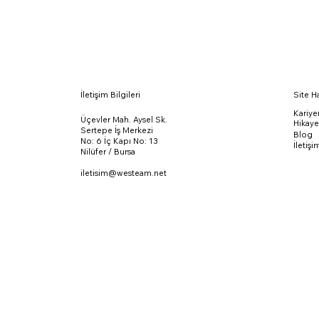
İletişim Bilgileri
Site Ha
Kariye
Üçevler Mah. Aysel Sk.
Hikay
Sertepe İş Merkezi
Blog
No: 6 İç Kapı No: 13
İletişi
Nilüfer / Bursa
iletisim@westeam.net