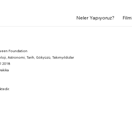
0 55
Neler Yapıyoruz?
Film
ween Foundation
loji, Astronomi, Tarih, Gökyüzü, Takımyıldızlar
ül 2018
Dakika
ktedir.