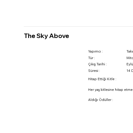
iletisim@westeam.net
The Sky Above
Yapımcı :
Tak
Tür :
Mito
Çıkış Tarihi :
Eyl
Süresi :
14 
Hitap Ettiği Kitle :
Her yaş kitlesine hitap etme
Aldığı Ödüller :