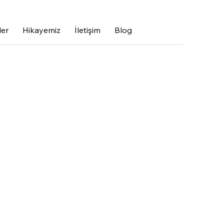
5 868 98 66
ler
Hikayemiz
İletişim
Blog