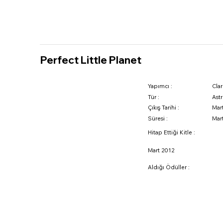
iletisim@westeam.net
Perfect Little Planet
Yapımcı :
Cla
Tür :
Ast
Çıkış Tarihi :
Mar
Süresi :
Mar
Hitap Ettiği Kitle :
Mart 2012
Aldığı Ödüller :