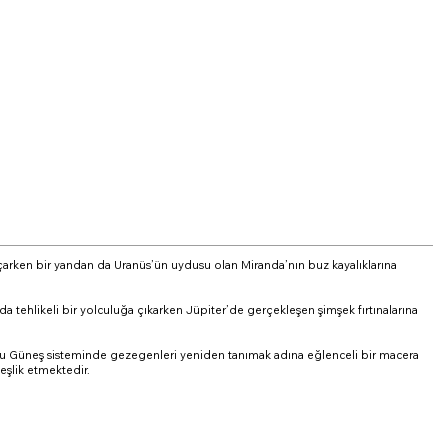
uçarken bir yandan da Uranüs’ün uydusu olan Miranda’nın buz kayalıklarına
da tehlikeli bir yolculuğa çıkarken Jüpiter’de gerçekleşen şimşek fırtınalarına
lunduğu Güneş sisteminde gezegenleri yeniden tanımak adına eğlenceli bir macera
eşlik etmektedir.