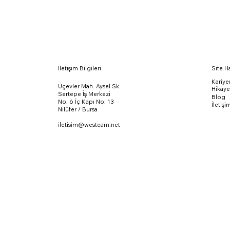
İletişim Bilgileri
Site Ha
Kariye
Üçevler Mah. Aysel Sk.
Hikay
Sertepe İş Merkezi
Blog
No: 6 İç Kapı No: 13
İletişi
Nilüfer / Bursa
iletisim@westeam.net