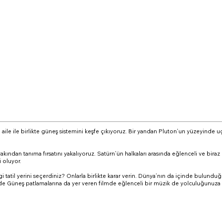
aile ile birlikte güneş sistemini keşfe çıkıyoruz. Bir yandan Pluton’un yüzeyinde 
ından tanıma fırsatını yakalıyoruz. Satürn’ün halkaları arasında eğlenceli ve biraz 
 oluyor.
 hangi tatil yerini seçerdiniz? Onlarla birlikte karar verin. Dünya’nın da içinde bu
yinde Güneş patlamalarına da yer veren filmde eğlenceli bir müzik de yolculuğunuza 