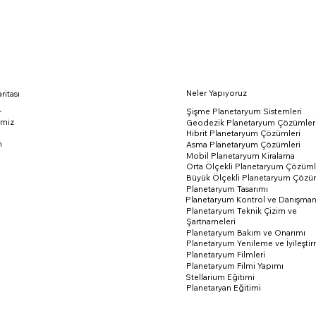
Neler Yapıyoruz
ritası
Şişme Planetaryum Sistemleri
r
emiz
Geodezik Planetaryum Çözümler
Hibrit Planetaryum Çözümleri
m
Asma Planetaryum Çözümleri
Mobil Planetaryum Kiralama
Orta Ölçekli Planetaryum Çözüml
Büyük Ölçekli Planetaryum Çözüm
Planetaryum Tasarımı
Planetaryum Kontrol ve Danışman
Planetaryum Teknik Çizim ve
Şartnameleri
Planetaryum Bakım ve Onarımı
Planetaryum Yenileme ve İyileşti
Planetaryum Filmleri
Planetaryum Filmi Yapımı
Stellarium Eğitimi
Planetaryan Eğitimi