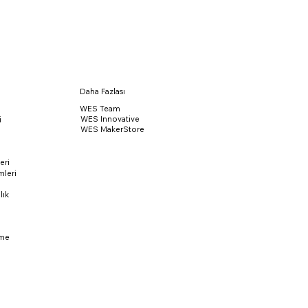
Daha Fazlası
WES Team
WES Innovative
i
WES MakerStore
eri
leri
lık
rme