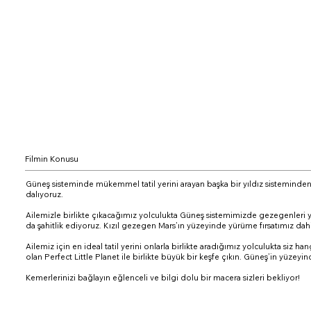
Filmin Konusu
Güneş sisteminde mükemmel tatil yerini arayan başka bir yıldız sisteminden 
dalıyoruz.
Ailemizle birlikte çıkacağımız yolculukta Güneş sistemimizde gezegenleri yak
da şahitlik ediyoruz. Kızıl gezegen Mars’ın yüzeyinde yürüme fırsatımız dahi
Ailemiz için en ideal tatil yerini onlarla birlikte aradığımız yolculukta siz
olan Perfect Little Planet ile birlikte büyük bir keşfe çıkın. Güneş’in yüze
Kemerlerinizi bağlayın eğlenceli ve bilgi dolu bir macera sizleri bekliyor!