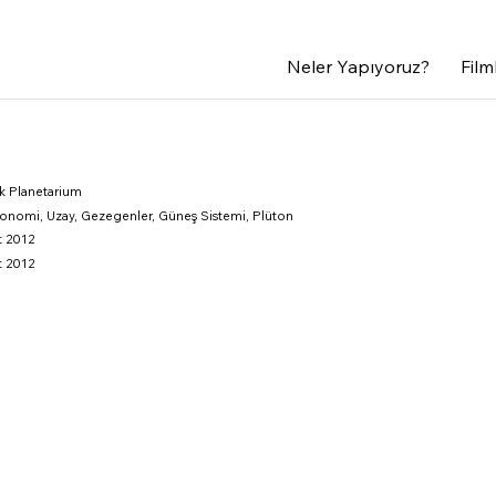
0 55
Neler Yapıyoruz?
Film
rk Planetarium
ronomi, Uzay, Gezegenler, Güneş Sistemi, Plüton
t 2012
t 2012